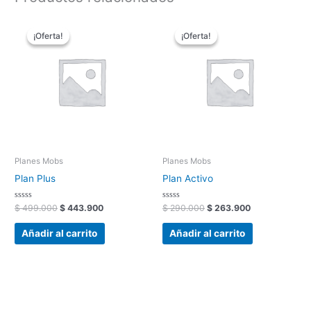
El
El
El
El
precio
precio
precio
precio
¡Oferta!
¡Oferta!
¡Oferta!
¡Oferta!
original
actual
original
actual
era:
es:
era:
es:
$ 499.000.
$ 443.900.
$ 290.000.
$ 263.900.
Planes Mobs
Planes Mobs
Plan Plus
Plan Activo
Valorado
Valorado
$
499.000
$
443.900
$
290.000
$
263.900
con
con
0
0
de
de
Añadir al carrito
Añadir al carrito
5
5