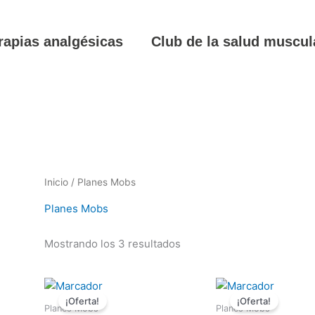
rapias analgésicas
Club de la salud muscul
Inicio
/ Planes Mobs
Planes Mobs
Mostrando los 3 resultados
El
El
El
precio
precio
precio
¡Oferta!
¡Oferta!
original
actual
original
Planes Mobs
Planes Mobs