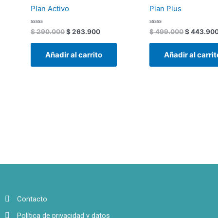
era:
es:
era:
Plan Activo
Plan Plus
$ 290.000.
$ 263.900.
$ 499.000
Valorado
Valorado
$
290.000
$
263.900
$
499.000
$
443.90
con
con
0
0
de
de
Añadir al carrito
Añadir al carrit
5
5
Contacto
Política de privacidad y datos