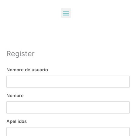
Ir
Menu
al
Terapias analgésicas
Club de la salud muscular
Sobre Mobs
contenido
Register
Nombre de usuario
Nombre
Apellidos